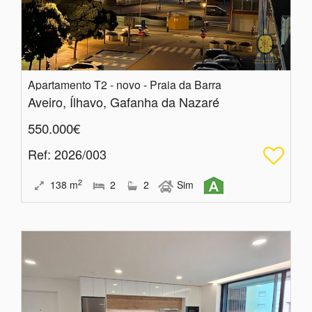
Apartamento T2 - novo - Praia da Barra
Aveiro, Ílhavo, Gafanha da Nazaré
550.000€
Ref
: 2026/003
2
138
m
2
2
Sim