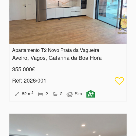
Apartamento T2 Novo Praia da Vagueira
Aveiro, Vagos, Gafanha da Boa Hora
355.000€
Ref
: 2026/001
2
82
m
2
2
Sim