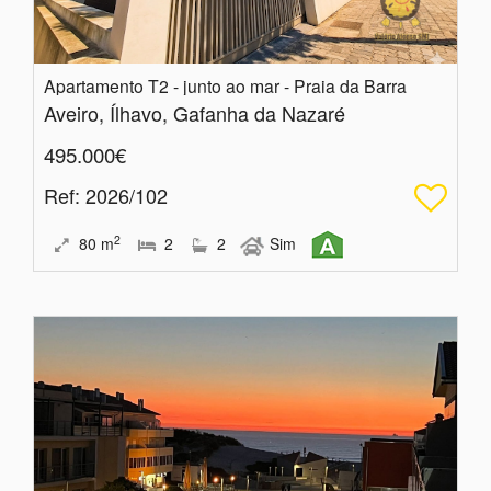
Apartamento T2 - junto ao mar - Praia da Barra
Aveiro, Ílhavo, Gafanha da Nazaré
495.000€
Ref
: 2026/102
2
80
m
2
2
Sim