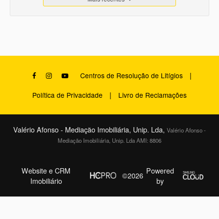
|
Centros de Resolução de Litígios
|
Política de Privacidade
Livro de Reclamações
Valério Afonso - Mediação Imobiliária, Unip. Lda,
Valério Afonso -
Mediação Imobiliária, Unip. Lda AMI: 8806
Website e CRM
Powered
©2026
Imobiliário
by