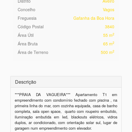
Distrito
Aveiro
Concelho
Vagos
Freguesia
Gafanha da Boa Hora
Código Postal
3840
2
Área Útil
55 m
2
Área Bruta
65 m
2
Área de Terreno
500 m
Descrição
***PRAIA DA VAGUEIRA*** Apartamento T1 em 
empreendimento com condomínio fechado com piscina , na 
primeira linha do mar, com cozinha equipada, casa de banho 
completa, sala open space,  quarto com roupeiro embutido, 
iluminação embutida em led, blackouts elétricos, vidros 
duplos, ar condicionado, com orientação solar sul, lugar de 
garagem num empreendimento com elevador.
