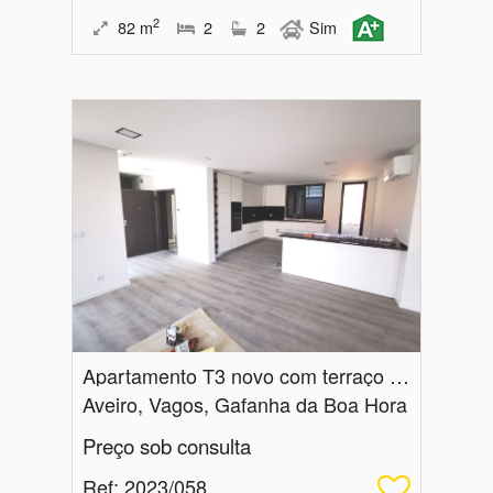
2
82
m
2
2
Sim
Apartamento T3 novo com terraço privado vista ria ultimo andar - Praia da Vagueira
Aveiro, Vagos, Gafanha da Boa Hora
Preço sob consulta
Ref
: 2023/058