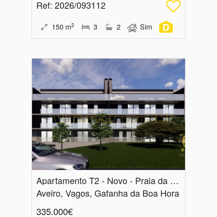
Ref
: 2026/093112
2
150
m
3
2
Sim
Apartamento T2 - Novo - Praia da Vagueira - Vista Ria
Aveiro, Vagos, Gafanha da Boa Hora
335.000€