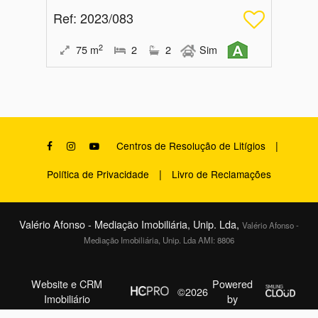
Ref
: 2023/083
2
75
m
2
2
Sim
|
Centros de Resolução de Litígios
|
Política de Privacidade
Livro de Reclamações
Valério Afonso - Mediação Imobiliária, Unip. Lda,
Valério Afonso -
Mediação Imobiliária, Unip. Lda AMI: 8806
Website e CRM
Powered
©2026
Imobiliário
by