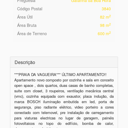
Freguesia
Gafanha da Boa Hora
Código Postal
3840
2
Área Útil
82 m
2
Área Bruta
98 m
2
Área de Terreno
600 m
Descrição
***PRAIA DA VAGUEIRA*** ÚLTIMO APARTAMENTO!!

Apartamento novo composto por cozinha e sala em conceito 
open space , dois quartos, duas casas de banho completas, 
suite com closet, 3 roupeiros, ventilação mecânica central 
(vmc), cozinha equipada com exaustor, placa indução, da 
marca BOSCH iluminação embutida em led, porta de 
segurança, piso radiante elétrico, video porteiro a cores 
conectado com telemovel, pre instalação de carregamento 
para viaturas electricas no lugar de garagem, painéis 
fotovoltaicos no topo do edifício, bomba de calor, 