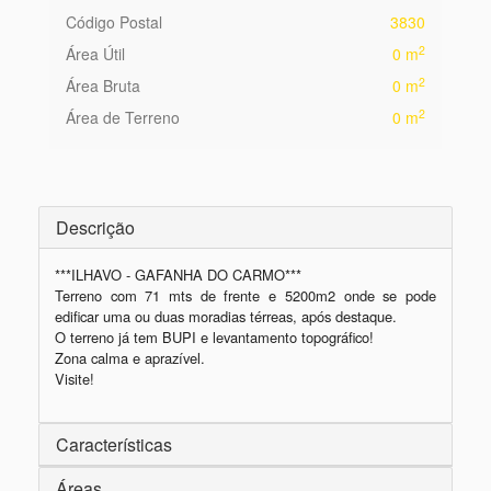
Código Postal
3830
2
Área Útil
0 m
2
Área Bruta
0 m
2
Área de Terreno
0 m
Descrição
***ILHAVO - GAFANHA DO CARMO***

Terreno com 71 mts de frente e 5200m2 onde se pode 
edificar uma ou duas moradias térreas, após destaque.

O terreno já tem BUPI e levantamento topográfico!

Zona calma e aprazível.

Visite!
Características
Áreas